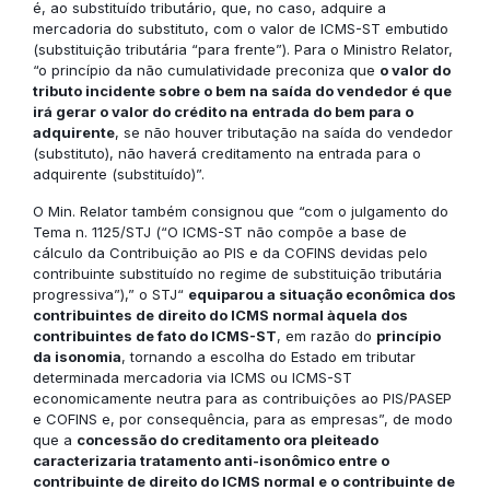
é, ao substituído tributário, que, no caso, adquire a
mercadoria do substituto, com o valor de ICMS-ST embutido
(substituição tributária “para frente”). Para o Ministro Relator,
“o princípio da não cumulatividade preconiza que
o valor do
tributo incidente sobre o bem na saída do vendedor é que
irá gerar o valor do crédito na entrada do bem para o
adquirente
, se não houver tributação na saída do vendedor
(substituto), não haverá creditamento na entrada para o
adquirente (substituído)”.
O Min. Relator também consignou que “com o julgamento do
Tema n. 1125/STJ (“O ICMS-ST não compõe a base de
cálculo da Contribuição ao PIS e da COFINS devidas pelo
contribuinte substituído no regime de substituição tributária
progressiva”),” o STJ“
equiparou a situação econômica dos
contribuintes de direito do ICMS normal àquela dos
contribuintes de fato do ICMS-ST
, em razão do
princípio
da isonomia
, tornando a escolha do Estado em tributar
determinada mercadoria via ICMS ou ICMS-ST
economicamente neutra para as contribuições ao PIS/PASEP
e COFINS e, por consequência, para as empresas”, de modo
que a
concessão do creditamento ora pleiteado
caracterizaria tratamento anti-isonômico entre o
contribuinte de direito do ICMS normal e o contribuinte de