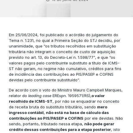
Em 25/06/2024, foi publicado o acórdão do julgamento do
Tema n. 1.231, no qual a Primeira Seção do STJ decidiu, por
unanimidade, que “os tributos recolhidos em substituição
tributária não integram o conceito de custo de aquisição
previsto no art. 13, do Decreto-Lei n. 1.598/77”, e que “os
valores pagos pelo contribuinte substituto a título de ICMS-
ST não geram, no regime não cumulativo, créditos para fins
de incidência das contribuições ao PIS/PASEP e COFINS
devidas pelo contribuinte substituído”.
De acordo com o voto do Ministro Mauro Campbell Marques,
relator do
leading case
EREspn. 1959571/RS),
o valor
recolhido de ICMS-ST
, por não se enquadrar no conceito
de receita bruta do substituto tributário, sendo
mero
ingresso contábil
,
não está na base de cálculo das
contribuições ao PIS/PASEP e COFINS
por ele devidas. Não
sendo, portanto, tributado nessa etapa,
não pode gerar
crédito dessas contribuições para a etapa posterior
, isto