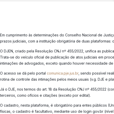
Em cumprimento às determinações do Conselho Nacional de Justiç
prazos judiciais, com a instituição obrigatória de duas plataformas: 
O DJEN, criado pela Resolução CNJ nº 455/2022, unifica as publicaçõ
Trata-se do veículo oficial de publicação de atos judiciais em pro
intimações de advogados, exceto quando houver necessidade de i
O acesso se dá pelo portal
comunica.pje.jus.br
, sendo possível re
rotina de controle das intimações pelos meios usuais (v.g. DJE e p
Já o DJE, nos termos do art. 18 da Resolução CNJ nº 455/2022 (co
terceiros, como ofícios e citações (exceto por edital).
O cadastro, nesta plataforma, é obrigatório para entes públicos (U
físicas, o cadastro é facultativo, mediante uso de login gov.br (ní