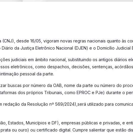
a (CNJ), desde 16/05, vigoram novas regras nacionais quanto às 
o Diário da Justiça Eletrônico Nacional (DJEN) e o Domicílio Judicial 
es judiciais em âmbito nacional, substituindo os antigos diários ele
cessos eletrônicos, como despachos, decisões, sentenças, acórdãos e
ntimação pessoal da parte.
alizar buscas por número da OAB, nome da parte ou número do proc
lataformas dos próprios Tribunais, como EPROC e PJe) durante o per
m redação da Resolução nº 569/2024),será utilizado para comunica
nião, Estados, Municípios e DF), empresas públicas e privadas, e en
vel prata ou ouro) ou certificado digital. Cumpre salientar que est