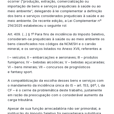
ocorrer (“produção, extração, comercialização ou
importação de bens e serviços prejudiciais à saúde ou ao
meio ambiente”, delegando à lei complementar a definição
dos bens e serviços considerados prejudiciais à saúde e ao
meio ambiente. De recente edição, a Lei Complementar nº
214/2025 estabeleceu o seguinte rol:
Art. 409. (…) § 1º Para fins de incidência do Imposto Seletivo,
consideram-se prejudiciais à saúde ou ao meio ambiente os
bens classificados nos códigos da NCM/SH e o carvão
mineral, e os serviços listados no Anexo XVII, referentes a:
I – veículos; II – embarcações e aeronaves; III – produtos
fumígenos; IV – bebidas alcoólicas; V – bebidas açucaradas;
VI – bens minerais; VII – concursos de prognósticos
e fantasy sport.
A compatibilização da escolha desses bens e serviços com
o mandamento da incidência única do IS – art. 153, §6º, I, da
CF – é o cerne da problemática deste trabalho, justamente
em razão da preocupação com o considerável aumento da
carga tributária.
Apesar de sua função arrecadatória não ser primordial, a
instituição do Imposto Seletivo foi pensadapara substituira