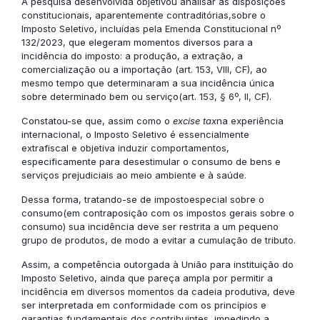
A pesquisa desenvolvida objetivou analisar as disposições
constitucionais, aparentemente contraditórias,sobre o
Imposto Seletivo, incluídas pela Emenda Constitucional nº
132/2023, que elegeram momentos diversos para a
incidência do imposto: a produção, a extração, a
comercialização ou a importação (art. 153, VIII, CF), ao
mesmo tempo que determinaram a sua incidência única
sobre determinado bem ou serviço(art. 153, § 6º, II, CF).
Constatou-se que, assim como o
excise tax
na experiência
internacional, o Imposto Seletivo é essencialmente
extrafiscal e objetiva induzir comportamentos,
especificamente para desestimular o consumo de bens e
serviços prejudiciais ao meio ambiente e à saúde.
Dessa forma, tratando-se de impostoespecial sobre o
consumo(em contraposição com os impostos gerais sobre o
consumo) sua incidência deve ser restrita a um pequeno
grupo de produtos, de modo a evitar a cumulação de tributo.
Assim, a competência outorgada à União para instituição do
Imposto Seletivo, ainda que pareça ampla por permitir a
incidência em diversos momentos da cadeia produtiva, deve
ser interpretada em conformidade com os princípios e
garantias fundamentais dos contribuintes, impedindo a