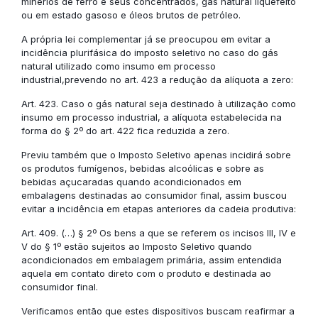
minérios de ferro e seus concentrados, gás natural liquefeito
ou em estado gasoso e óleos brutos de petróleo.
A própria lei complementar já se preocupou em evitar a
incidência plurifásica do imposto seletivo no caso do gás
natural utilizado como insumo em processo
industrial,prevendo no art. 423 a redução da alíquota a zero:
Art. 423. Caso o gás natural seja destinado à utilização como
insumo em processo industrial, a alíquota estabelecida na
forma do § 2º do art. 422 fica reduzida a zero.
Previu também que o Imposto Seletivo apenas incidirá sobre
os produtos fumígenos, bebidas alcoólicas e sobre as
bebidas açucaradas quando acondicionados em
embalagens destinadas ao consumidor final, assim buscou
evitar a incidência em etapas anteriores da cadeia produtiva:
Art. 409. (…) § 2º Os bens a que se referem os incisos III, IV e
V do § 1º estão sujeitos ao Imposto Seletivo quando
acondicionados em embalagem primária, assim entendida
aquela em contato direto com o produto e destinada ao
consumidor final.
Verificamos então que estes dispositivos buscam reafirmar a