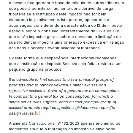
o mesmo fato gerador e base de cálculo de outros tributos, o
que poderá permitir um aumento considerável de carga
tributária se a instituição deste imposto não for bem
elaborada legislativamente. Isto porque, apesar desta
autorização, considerando a característica do IS de imposto
especial sobre o consumo, diferentemente do IBS e da CBS
que serão impostos gerais sobre o consumo, a limitação de
sua incidência impedirá uma oneração excessiva em relação
aos bens e serviços eventualmente bi tributados.
É desta forma que aexperiência internacional recomenda
que a instituição do Imposto Seletivo seja feita, restrita a um
pequeno grupo de produtos:
It is advisable to limit excises to a few principal groups of
products and to remove vexatious minor excises and
regressive excises in favor of a general tax on consumption.
In contrast to a general tax on consumption, for which a
single set of rules suffices, each distinct principal group of
excised products requires specific legislation with specific
design issues
.
[8]
A Emenda Constitucional nº 132/2023 apenas enumerou os
momentos em que a tributação do Imposto Seletivo pode