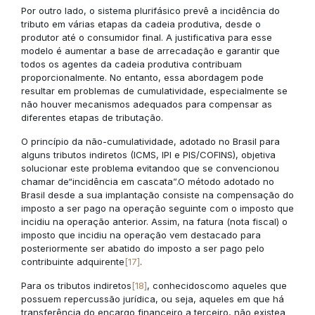
Por outro lado, o sistema plurifásico prevê a incidência do
tributo em várias etapas da cadeia produtiva, desde o
produtor até o consumidor final. A justificativa para esse
modelo é aumentar a base de arrecadação e garantir que
todos os agentes da cadeia produtiva contribuam
proporcionalmente. No entanto, essa abordagem pode
resultar em problemas de cumulatividade, especialmente se
não houver mecanismos adequados para compensar as
diferentes etapas de tributação.
O princípio da não-cumulatividade, adotado no Brasil para
alguns tributos indiretos (ICMS, IPI e PIS/COFINS), objetiva
solucionar este problema evitandoo que se convencionou
chamar de“incidência em cascata”.O método adotado no
Brasil desde a sua implantação consiste na compensação do
imposto a ser pago na operação seguinte com o imposto que
incidiu na operação anterior. Assim, na fatura (nota fiscal) o
imposto que incidiu na operação vem destacado para
posteriormente ser abatido do imposto a ser pago pelo
contribuinte adquirente
[17]
.
Para os tributos indiretos
[18]
, conhecidoscomo aqueles que
possuem repercussão jurídica, ou seja, aqueles em que há
transferência do encargo financeiro a terceiro, não existea