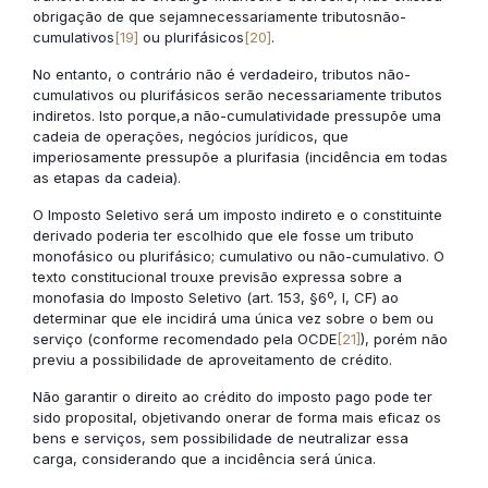
obrigação de que sejamnecessariamente tributosnão-
cumulativos
[19]
ou plurifásicos
[20]
.
No entanto, o contrário não é verdadeiro, tributos não-
cumulativos ou plurifásicos serão necessariamente tributos
indiretos. Isto porque,a não-cumulatividade pressupõe uma
cadeia de operações, negócios jurídicos, que
imperiosamente pressupõe a plurifasia (incidência em todas
as etapas da cadeia).
O Imposto Seletivo será um imposto indireto e o constituinte
derivado poderia ter escolhido que ele fosse um tributo
monofásico ou plurifásico; cumulativo ou não-cumulativo. O
texto constitucional trouxe previsão expressa sobre a
monofasia do Imposto Seletivo (art. 153, §6º, I, CF) ao
determinar que ele incidirá uma única vez sobre o bem ou
serviço (conforme recomendado pela OCDE
[21]
), porém não
previu a possibilidade de aproveitamento de crédito.
Não garantir o direito ao crédito do imposto pago pode ter
sido proposital, objetivando onerar de forma mais eficaz os
bens e serviços, sem possibilidade de neutralizar essa
carga, considerando que a incidência será única.