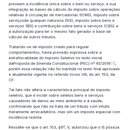
preveem a incidência única sobre o bem ou serviço; a sua
integração às bases de cálculo do imposto sobre operações
relativas à circulação de mercadorias (ICMS), imposto sobre
serviçosde qualquer natureza (ISS), imposto sobre bens e
serviços (IBS) e contribuição sobre bens e serviços (CBS); e
a autorização para ter o mesmo fato gerador e base de
cálculo de outros tributos.
Tratando-se de imposto criado para regular
comportamentos, havia previsão expressa sobre a
extrafiscalidade do Imposto Seletivo no texto inicial
daProposta de Emenda Constitucional (PEC) nº 45/2019
[7]
,
porém essa redação não foi mantida no texto final aprovado
e atualmente vigente no referido inciso VIII, do art. 153, da
CF.
Tal fato não altera a característica principal do imposto
seletivo, que é incidir sobre seletos bens e serviços
causadores de danos ao meio ambiente e à saúde,
confirmando que não se trata de um tributo com intuito
meramente arrecadatório, mas sim um imposto especial com
incidência restrita.
Ressalte-se que o art. 153, §6º, V, autorizou que o IS possua