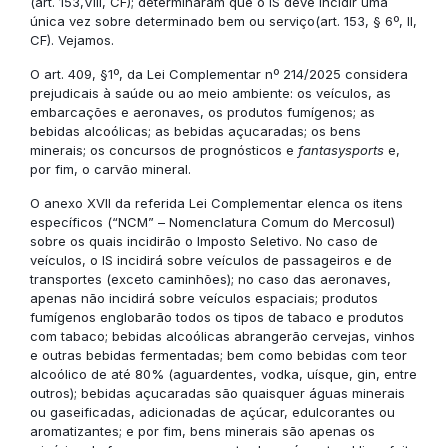
(art. 153,VIII, CF); determinaram que o IS deve incidir uma
única vez sobre determinado bem ou serviço(art. 153, § 6º, II,
CF). Vejamos.
O art. 409, §1º, da Lei Complementar nº 214/2025 considera
prejudicais à saúde ou ao meio ambiente: os veículos, as
embarcações e aeronaves, os produtos fumígenos; as
bebidas alcoólicas; as bebidas açucaradas; os bens
minerais; os concursos de prognósticos e
fantasysports
e,
por fim, o carvão mineral.
O anexo XVII da referida Lei Complementar elenca os itens
específicos (“NCM” – Nomenclatura Comum do Mercosul)
sobre os quais incidirão o Imposto Seletivo. No caso de
veículos, o IS incidirá sobre veículos de passageiros e de
transportes (exceto caminhões); no caso das aeronaves,
apenas não incidirá sobre veículos espaciais; produtos
fumígenos englobarão todos os tipos de tabaco e produtos
com tabaco; bebidas alcoólicas abrangerão cervejas, vinhos
e outras bebidas fermentadas; bem como bebidas com teor
alcoólico de até 80% (aguardentes, vodka, uísque, gin, entre
outros); bebidas açucaradas são quaisquer águas minerais
ou gaseificadas, adicionadas de açúcar, edulcorantes ou
aromatizantes; e por fim, bens minerais são apenas os