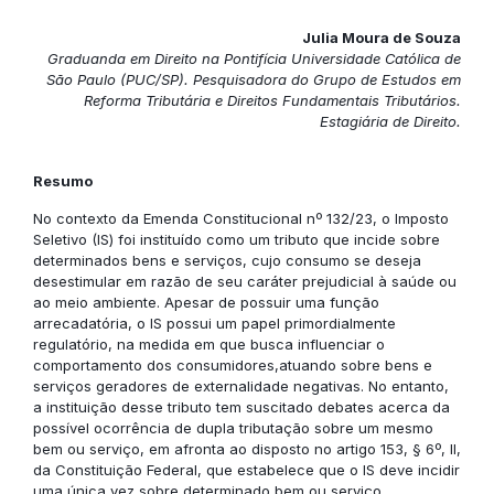
Julia Moura de Souza
Graduanda em Direito na Pontifícia Universidade Católica de
São Paulo (PUC/SP). Pesquisadora do Grupo de Estudos em
Reforma Tributária e Direitos Fundamentais Tributários.
Estagiária de Direito.
Resumo
No contexto da Emenda Constitucional nº 132/23, o Imposto
Seletivo (IS) foi instituído como um tributo que incide sobre
determinados bens e serviços, cujo consumo se deseja
desestimular em razão de seu caráter prejudicial à saúde ou
ao meio ambiente. Apesar de possuir uma função
arrecadatória, o IS possui um papel primordialmente
regulatório, na medida em que busca influenciar o
comportamento dos consumidores,atuando sobre bens e
serviços geradores de externalidade negativas. No entanto,
a instituição desse tributo tem suscitado debates acerca da
possível ocorrência de dupla tributação sobre um mesmo
bem ou serviço, em afronta ao disposto no artigo 153, § 6º, II,
da Constituição Federal, que estabelece que o IS deve incidir
uma única vez sobre determinado bem ou serviço,