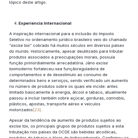
tópico deste artigo.
Experiencia Internacional
A inspiração internacional para a inclusão do Imposto
Seletivo no ordenamento jurídico brasileiro veio do chamado
“
excise tax
” cobrado há muitos séculos em diversos países
do mundo. Historicamente, apesar deutilizado para tributar
produtos associados a preocupações morais, possuía
função primordialmente arrecadatória. Jáno
excise
tax
moderno fortaleceu-sea funçãoreguladora de
comportamentos e de desestímulo ao consumo de
determinados bens e serviços, sendo verificado um aumento
no número de produtos sobre os quais ele incide: antes
limitado basicamente à energia, álcool e tabaco, atualmente
passou a incluir também sobre açúcar, gorduras,
cannabis
,
plásticos, apostas, transporte aéreo e veículos
motorizados
[23]
.
Apesar da tendência de aumento de produtos sujeitos ao
excise tax
, os principais grupos de produtos sujeitos a esta
tributação nos países da OCDE são bebidas alcoólicas,
produtos de tabaco e óleos de hidrocarboneto. Confirmou-se