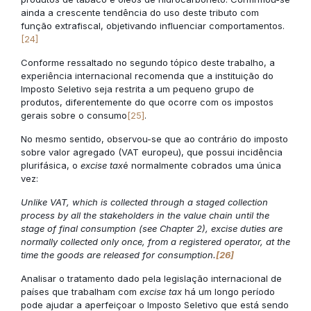
ainda a crescente tendência do uso deste tributo com
função extrafiscal, objetivando influenciar comportamentos.
[24]
Conforme ressaltado no segundo tópico deste trabalho, a
experiência internacional recomenda que a instituição do
Imposto Seletivo seja restrita a um pequeno grupo de
produtos, diferentemente do que ocorre com os impostos
gerais sobre o consumo
[25]
.
No mesmo sentido, observou-se que ao contrário do imposto
sobre valor agregado (VAT europeu), que possui incidência
plurifásica, o
excise tax
é normalmente cobrados uma única
vez:
Unlike VAT, which is collected through a staged collection
process by all the stakeholders in the value chain until the
stage of final consumption (see Chapter 2), excise duties are
normally collected only once, from a registered operator, at the
time the goods are released for consumption.
[26]
Analisar o tratamento dado pela legislação internacional de
países que trabalham com
excise tax
há um longo período
pode ajudar a aperfeiçoar o Imposto Seletivo que está sendo