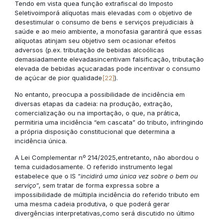
Tendo em vista quea função extrafiscal do Imposto
Seletivoimporá alíquotas mais elevadas com o objetivo de
desestimular o consumo de bens e serviços prejudiciais à
saúde e ao meio ambiente, a monofasia garantirá que essas
alíquotas atinjam seu objetivo sem ocasionar efeitos
adversos (p.ex. tributação de bebidas alcoólicas
demasiadamente elevadasincentivam falsificação, tributação
elevada de bebidas açucaradas pode incentivar o consumo
de açúcar de pior qualidade
[22]
).
No entanto, preocupa a possibilidade de incidência em
diversas etapas da cadeia: na produção, extração,
comercialização ou na importação, o que, na prática,
permitiria uma incidência “em cascata” do tributo, infringindo
a própria disposição constitucional que determina a
incidência única.
A Lei Complementar nº 214/2025,entretanto, não abordou o
tema cuidadosamente. O referido instrumento legal
estabelece que o IS “
incidirá uma única vez sobre o bem ou
serviço
”, sem tratar de forma expressa sobre a
impossibilidade de múltipla incidência do referido tributo em
uma mesma cadeia produtiva, o que poderá gerar
divergências interpretativas,como será discutido no último