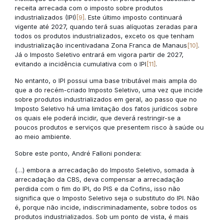
receita arrecada com o imposto sobre produtos
industrializados (IPI)
[9]
. Este último imposto continuará
vigente até 2027, quando terá suas alíquotas zeradas para
todos os produtos industrializados, exceto os que tenham
industrialização incentivadana Zona Franca de Manaus
[10]
.
Já o Imposto Seletivo entrará em vigora partir de 2027,
evitando a incidência cumulativa com o IPI
[11]
.
No entanto, o IPI possui uma base tributável mais ampla do
que a do recém-criado Imposto Seletivo, uma vez que incide
sobre produtos industrializados em geral, ao passo que no
Imposto Seletivo há uma limitação dos fatos jurídicos sobre
os quais ele poderá incidir, que deverá restringir-se a
poucos produtos e serviços que presentem risco à saúde ou
ao meio ambiente.
Sobre este ponto, André Falloni pondera:
(…) embora a arrecadação do Imposto Seletivo, somada à
arrecadação da CBS, deva compensar a arrecadação
perdida com o fim do IPI, do PIS e da Cofins, isso não
significa que o Imposto Seletivo seja o substituto do IPI. Não
é, porque não incide, indiscriminadamente, sobre todos os
produtos industrializados. Sob um ponto de vista, é mais