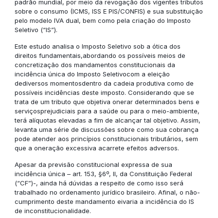
padrão mundial, por meio da revogação dos vigentes tributos
sobre o consumo (ICMS, ISS E PIS/CONFIS) e sua substituição
pelo modelo IVA dual, bem como pela criação do Imposto
Seletivo (“IS”).
Este estudo analisa o Imposto Seletivo sob a ótica dos
direitos fundamentais,abordando os possíveis meios de
concretização dos mandamentos constitucionais da
incidência única do Imposto Seletivocom a eleição
dediversos momentosdentro da cadeia produtiva como de
possíveis incidências deste imposto. Considerando que se
trata de um tributo que objetiva onerar determinados bens e
serviçosprejudiciais para a saúde ou para o meio-ambiente,
terá alíquotas elevadas a fim de alcançar tal objetivo. Assim,
levanta uma série de discussões sobre como sua cobrança
pode atender aos princípios constitucionais tributários, sem
que a oneração excessiva acarrete efeitos adversos.
Apesar da previsão constitucional expressa de sua
incidência única – art. 153, §6º, II, da Constituição Federal
(“CF”)-, ainda há dúvidas a respeito de como isso será
trabalhado no ordenamento jurídico brasileiro. Afinal, o não-
cumprimento deste mandamento eivaria a incidência do IS
de inconstitucionalidade.