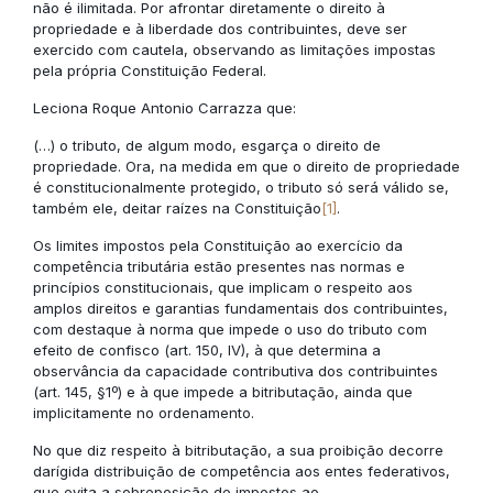
não é ilimitada. Por afrontar diretamente o direito à
propriedade e à liberdade dos contribuintes, deve ser
exercido com cautela, observando as limitações impostas
pela própria Constituição Federal.
Leciona Roque Antonio Carrazza que:
(…) o tributo, de algum modo, esgarça o direito de
propriedade. Ora, na medida em que o direito de propriedade
é constitucionalmente protegido, o tributo só será válido se,
também ele, deitar raízes na Constituição
[1]
.
Os limites impostos pela Constituição ao exercício da
competência tributária estão presentes nas normas e
princípios constitucionais, que implicam o respeito aos
amplos direitos e garantias fundamentais dos contribuintes,
com destaque à norma que impede o uso do tributo com
efeito de confisco (art. 150, IV), à que determina a
observância da capacidade contributiva dos contribuintes
(art. 145, §1º) e à que impede a bitributação, ainda que
implicitamente no ordenamento.
No que diz respeito à bitributação, a sua proibição decorre
darígida distribuição de competência aos entes federativos,
que evita a sobreposição de impostos ao