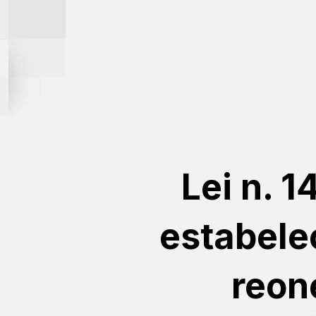
Lei n. 1
estabele
reon