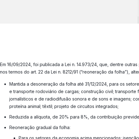
Em 16/09/2024, foi publicada a Lei n. 14.973/24, que, dentre outra
nos termos do art. 22 da Lei n. 8212/91 (“reoneração da folha”), al
Mantida a desoneração da folha até 31/12/2024, para os setore
e transporte rodoviário de cargas; construção civil; transporte
jornalísticos e de radiodifusão sonora e de sons e imagens; co
proteína animal; têxtil; projeto de circuitos integrados;
Reduzida a alíquota, de 20% para 8%, da contribuição previdenc
Reoneração gradual da folha:
Para os setores da economia acima mencionados: isenção