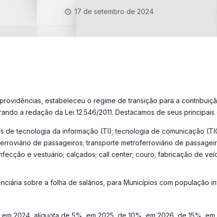
17 de setembro de 2024
s providências, estabeleceu o regime de transição para a contribui
terando a redação da Lei 12.546/2011. Destacamos de seus principais 
s de tecnologia da informação (TI); tecnologia de comunicação (TIC
 ferroviário de passageiros; transporte metroferroviário de passagei
nfecção e vestuário; calçados; call center; couro; fabricação de ve
iária sobre a folha de salários, para Municípios com população infer
 em 2024, alíquota de 5%, em 2025, de 10%, em 2026, de 15%, em