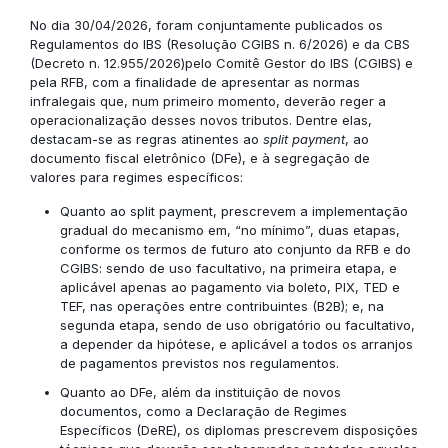
No dia 30/04/2026, foram conjuntamente publicados os
Regulamentos do IBS (Resolução CGIBS n. 6/2026) e da CBS
(Decreto n. 12.955/2026)pelo Comitê Gestor do IBS (CGIBS) e
pela RFB, com a finalidade de apresentar as normas
infralegais que, num primeiro momento, deverão reger a
operacionalização desses novos tributos. Dentre elas,
destacam-se as regras atinentes ao
split payment
, ao
documento fiscal eletrônico (DFe), e à segregação de
valores para regimes específicos:
Quanto ao split payment, prescrevem a implementação
gradual do mecanismo em, “no mínimo”, duas etapas,
conforme os termos de futuro ato conjunto da RFB e do
CGIBS: sendo de uso facultativo, na primeira etapa, e
aplicável apenas ao pagamento via boleto, PIX, TED e
TEF, nas operações entre contribuintes (B2B); e, na
segunda etapa, sendo de uso obrigatório ou facultativo,
a depender da hipótese, e aplicável a todos os arranjos
de pagamentos previstos nos regulamentos.
Quanto ao DFe, além da instituição de novos
documentos, como a Declaração de Regimes
Específicos (DeRE), os diplomas prescrevem disposições